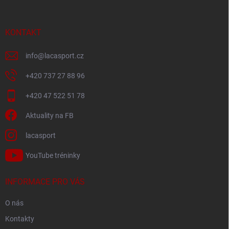
a
t
í
KONTAKT
info
@
lacasport.cz
+420 737 27 88 96
+420 47 522 51 78
Aktuality na FB
lacasport
YouTube tréninky
INFORMACE PRO VÁS
O nás
Kontakty