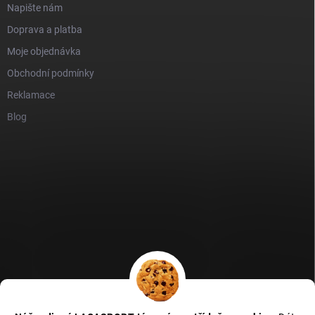
Napište nám
Doprava a platba
Moje objednávka
Obchodní podmínky
Reklamace
Blog
GDPR
Heureka recenze
Zboží recenze
Naše recenze