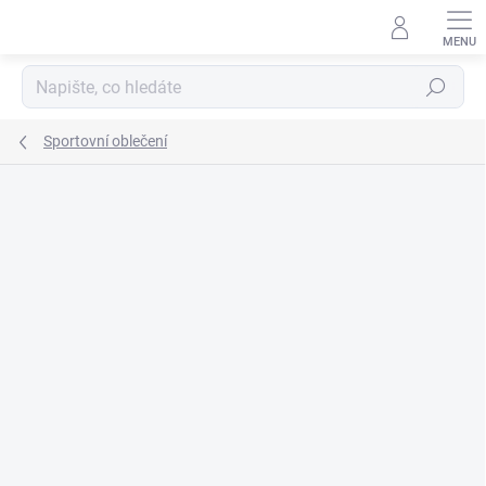
Přejít
na
obsah
Hledat
Sportovní oblečení