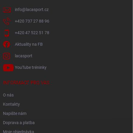
info
@
lacasport.cz
+420 737 27 88 96
+420 47 522 51 78
Aktuality na FB
lacasport
YouTube tréninky
INFORMACE PRO VÁS
O nás
Kontakty
Napište nám
Doprava a platba
Moje objednávka