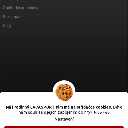
Obchodní podmínky
Reklamace
Blog
GDPR
Heureka recenze
Zboží recenze
Naše recenze
Náš rodinný LACASPORT tým má na střídačce cookies.
Dáte
Kamenná prodejna - MAPA
nám souhlas s jejich zapojením do hry?
Více info
Nastavení