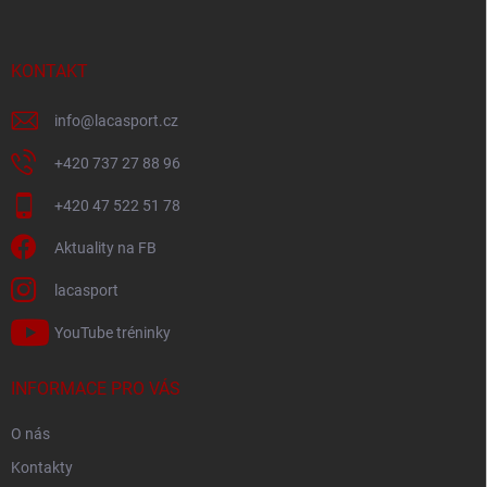
a
t
í
KONTAKT
info
@
lacasport.cz
+420 737 27 88 96
+420 47 522 51 78
Aktuality na FB
lacasport
YouTube tréninky
INFORMACE PRO VÁS
O nás
Kontakty