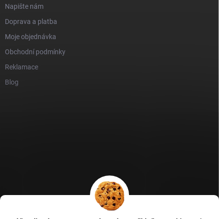
Napište nám
Doprava a platba
Moje objednávka
Obchodní podmínky
Reklamace
Blog
GDPR
Heureka recenze
Zboží recenze
Naše recenze