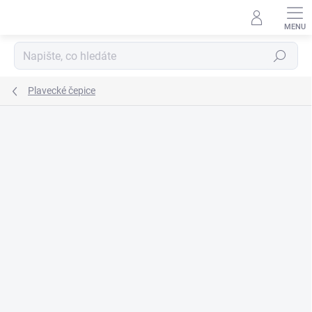
Přejít
na
obsah
Hledat
Plavecké čepice