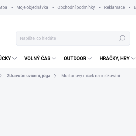
atba
Moje objednávka
Obchodní podmínky
Reklamace
B
Hledat
ŮCKY
VOLNÝ ČAS
OUTDOOR
HRAČKY, HRY
Zdravotní cvičení, jóga
Molitanový míček na míčkování