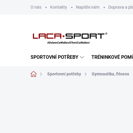
Přejít
O nás
Kontakty
Napište nám
Doprava a pl
na
obsah
SPORTOVNÍ POTŘEBY
TRÉNINKOVÉ POM
Domů
Sportovní potřeby
Gymnastika, fitness