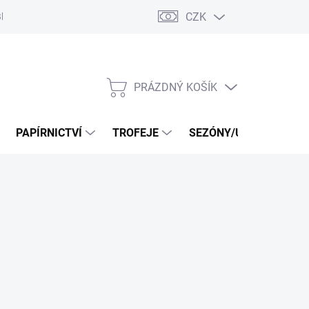
CZK
log
PRÁZDNÝ KOŠÍK
NÁKUPNÍ
KOŠÍK
PAPÍRNICTVÍ
TROFEJE
SEZÓNY/UDÁLOSTI