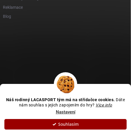
Reklamace
Blog
GDPR
Heureka recenze
Zboží recenze
Naše recenze
Náš rodinný LACASPORT tým má na střídačce cookies.
Dáte
Kamenná prodejna - MAPA
nám souhlas s jejich zapojením do hry?
Více info
Nastavení
Souhlasím
Copyright 2026
LACASPORT
. Všechna práva vyhrazena.
Upravit nastavení
cookies