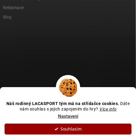
Reklamace
Blog
GDPR
Heureka recenze
Zboží recenze
Naše recenze
Náš rodinný LACASPORT tým má na střídačce cookies.
Dáte
Kamenná prodejna - MAPA
nám souhlas s jejich zapojením do hry?
Více info
Nastavení
Souhlasím
Copyright 2026
LACASPORT
. Všechna práva vyhrazena.
Upravit nastavení
cookies