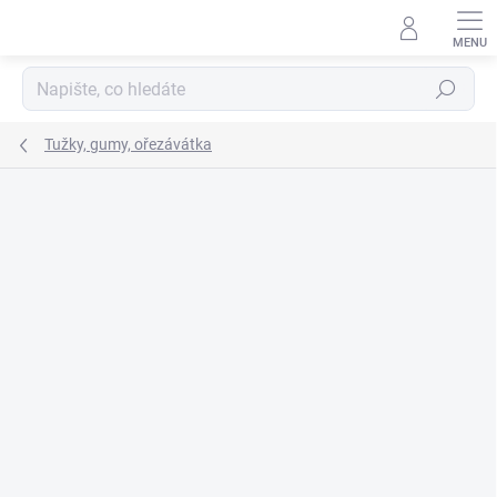
Přejít
na
obsah
Hledat
Tužky, gumy, ořezávátka