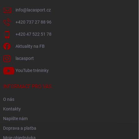
info
@
lacasport.cz
+420 737 27 88 96
+420 47 522 51 78
Aktuality na FB
lacasport
YouTube tréninky
INFORMACE PRO VÁS
O nás
Kontakty
Napište nám
Doprava a platba
Moje objednávka