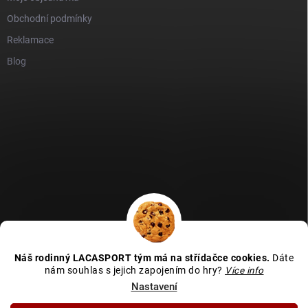
Obchodní podmínky
Reklamace
Blog
GDPR
Heureka recenze
Zboží recenze
Naše recenze
Náš rodinný LACASPORT tým má na střídačce cookies.
Dáte
Kamenná prodejna - MAPA
nám souhlas s jejich zapojením do hry?
Více info
Nastavení