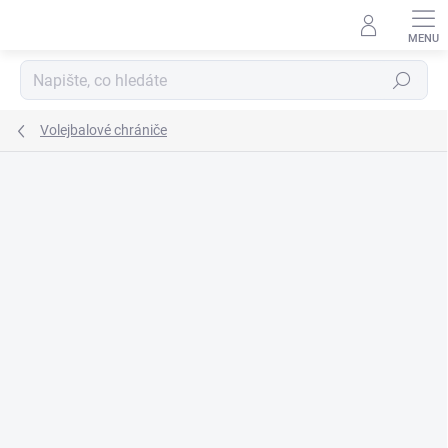
Přejít
na
obsah
Hledat
Volejbalové chrániče