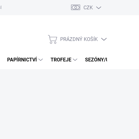
CZK
log
PRÁZDNÝ KOŠÍK
NÁKUPNÍ
KOŠÍK
PAPÍRNICTVÍ
TROFEJE
SEZÓNY/UDÁLOSTI