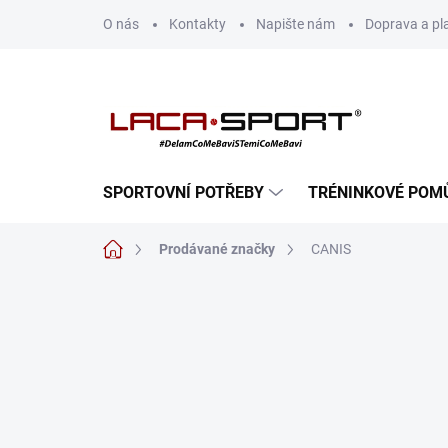
Přejít
O nás
Kontakty
Napište nám
Doprava a pl
na
obsah
SPORTOVNÍ POTŘEBY
TRÉNINKOVÉ POM
Domů
Prodávané značky
CANIS