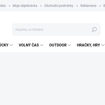
atba
Moje objednávka
Obchodní podmínky
Reklamace
B
Hledat
ŮCKY
VOLNÝ ČAS
OUTDOOR
HRAČKY, HRY