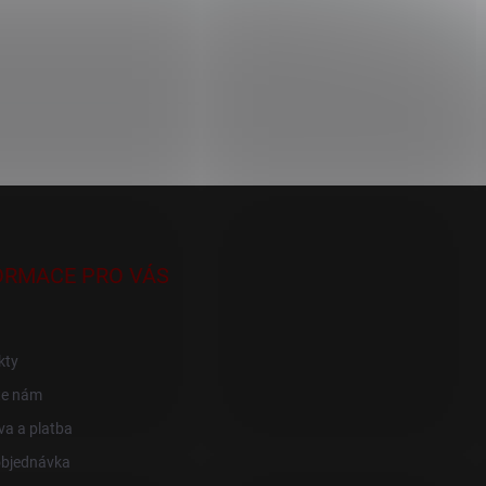
ORMACE PRO VÁS
kty
te nám
a a platba
objednávka