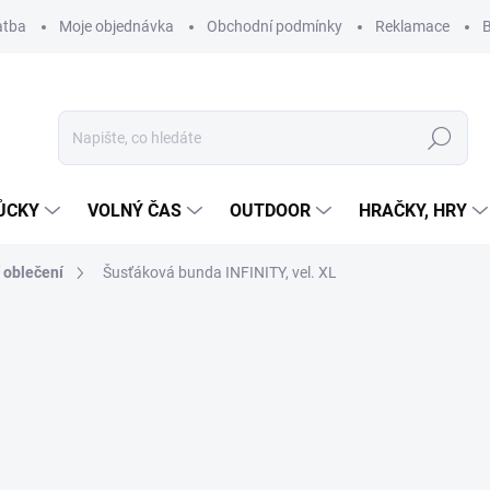
atba
Moje objednávka
Obchodní podmínky
Reklamace
B
Hledat
ŮCKY
VOLNÝ ČAS
OUTDOOR
HRAČKY, HRY
 oblečení
Šusťáková bunda INFINITY, vel. XL