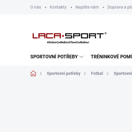
Přejít
O nás
Kontakty
Napište nám
Doprava a pl
na
obsah
SPORTOVNÍ POTŘEBY
TRÉNINKOVÉ POM
Domů
Sportovní potřeby
Fotbal
Sportovní