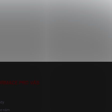
ORMACE PRO VÁS
kty
te nám