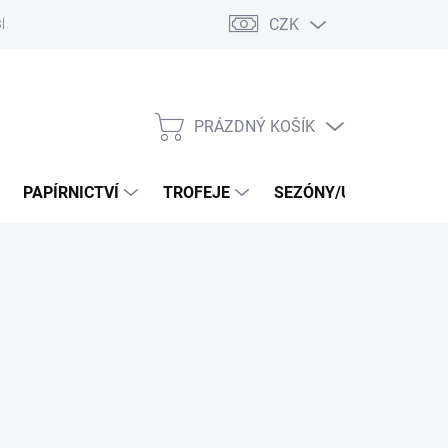
CZK
log
PRÁZDNÝ KOŠÍK
NÁKUPNÍ
KOŠÍK
PAPÍRNICTVÍ
TROFEJE
SEZÓNY/UDÁLOSTI