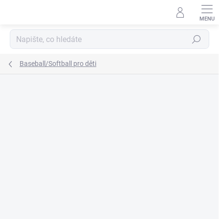
Přejít
na
obsah
Hledat
Baseball/Softball pro děti