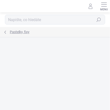
Přejít
na
obsah
Hledat
Pastelky, fixy