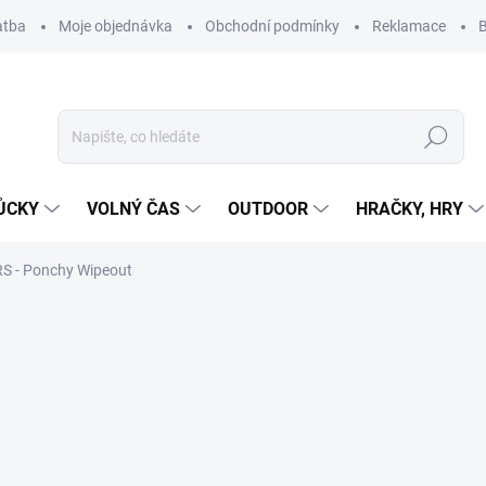
atba
Moje objednávka
Obchodní podmínky
Reklamace
B
Hledat
ŮCKY
VOLNÝ ČAS
OUTDOOR
HRAČKY, HRY
S - Ponchy Wipeout