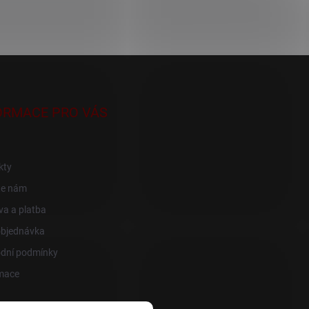
ORMACE PRO VÁS
kty
te nám
a a platba
objednávka
dní podmínky
mace