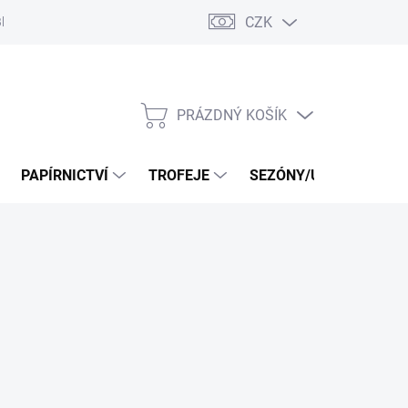
CZK
log
PRÁZDNÝ KOŠÍK
NÁKUPNÍ
KOŠÍK
PAPÍRNICTVÍ
TROFEJE
SEZÓNY/UDÁLOSTI