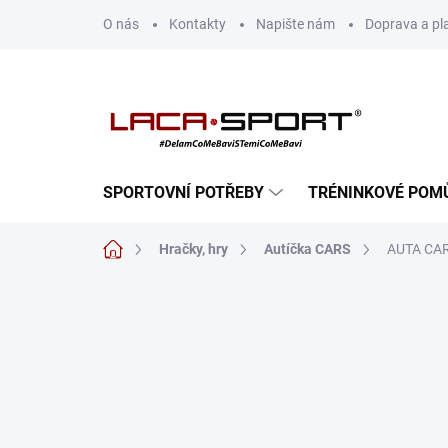
Přejít
O nás
Kontakty
Napište nám
Doprava a pl
na
obsah
SPORTOVNÍ POTŘEBY
TRÉNINKOVÉ POM
Domů
Hračky, hry
Autíčka CARS
AUTA CAR