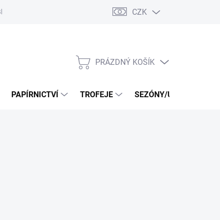
CZK
log
PRÁZDNÝ KOŠÍK
NÁKUPNÍ
KOŠÍK
PAPÍRNICTVÍ
TROFEJE
SEZÓNY/UDÁLOSTI