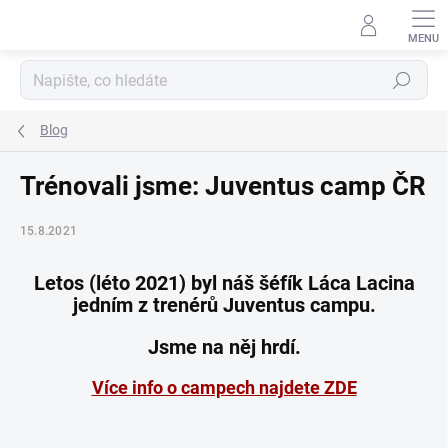
Přejít
na
obsah
Hledat
Blog
Trénovali jsme: Juventus camp ČR
15.8.2021
Letos (léto 2021) byl náš šéfík
Láca Lacina
jedním z trenérů Juventus campu
.
Jsme na něj hrdí.
Více info o campech najdete ZDE