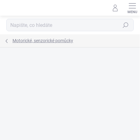
Přejít
na
obsah
Hledat
Motorické, senzorické pomůcky