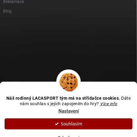
Reklamace
Blog
GDPR
Heureka recenze
Zboží recenze
Naše recenze
Náš rodinný LACASPORT tým má na střídačce cookies.
Dáte
Kamenná prodejna - MAPA
nám souhlas s jejich zapojením do hry?
Více info
Nastavení
Souhlasím
Copyright 2026
LACASPORT
. Všechna práva vyhrazena.
Upravit nastavení
cookies