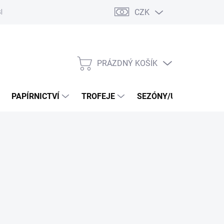
CZK
log
PRÁZDNÝ KOŠÍK
NÁKUPNÍ
KOŠÍK
PAPÍRNICTVÍ
TROFEJE
SEZÓNY/UDÁLOSTI