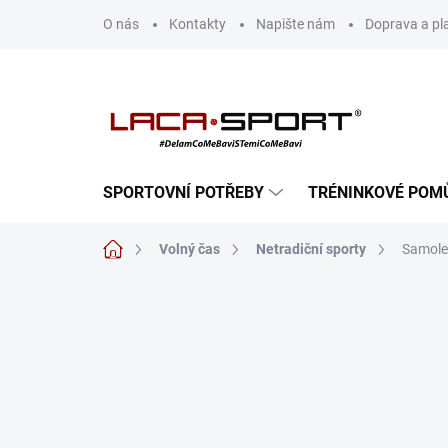
Přejít
O nás
Kontakty
Napište nám
Doprava a pl
na
obsah
SPORTOVNÍ POTŘEBY
TRÉNINKOVÉ POM
Domů
Volný čas
Netradiční sporty
Samolep