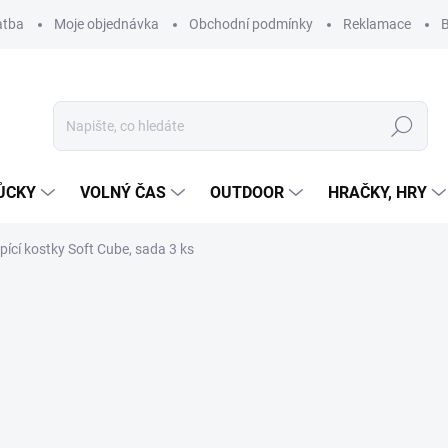
atba
Moje objednávka
Obchodní podmínky
Reklamace
B
Hledat
ŮCKY
VOLNÝ ČAS
OUTDOOR
HRAČKY, HRY
ící kostky Soft Cube, sada 3 ks