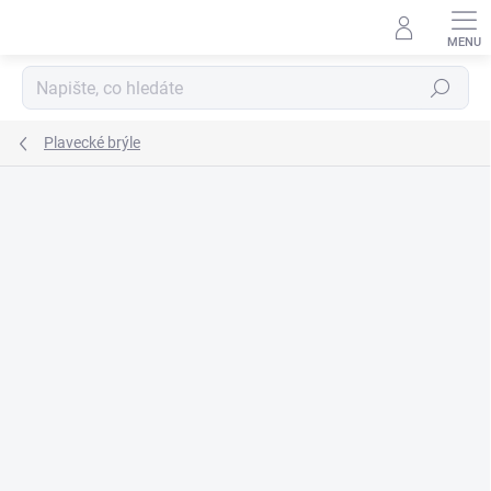
Přejít
na
obsah
Hledat
Plavecké brýle