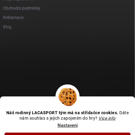
Obchodní podmínky
Reklamace
Blog
GDPR
Heureka recenze
Zboží recenze
Naše recenze
Náš rodinný LACASPORT tým má na střídačce cookies.
Dáte
Kamenná prodejna - MAPA
nám souhlas s jejich zapojením do hry?
Více info
Nastavení