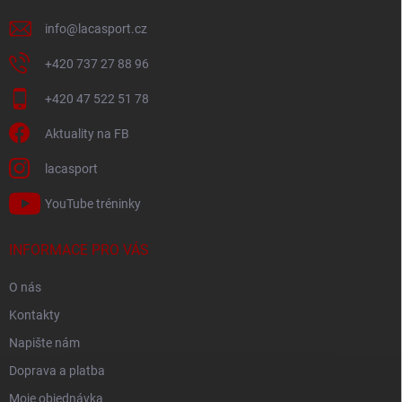
info
@
lacasport.cz
+420 737 27 88 96
+420 47 522 51 78
Aktuality na FB
lacasport
YouTube tréninky
INFORMACE PRO VÁS
O nás
Kontakty
Napište nám
Doprava a platba
Moje objednávka