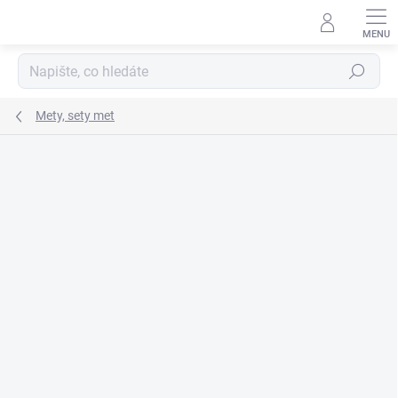
Přejít
na
obsah
Hledat
Mety, sety met