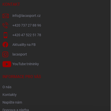
í
KONTAKT
info
@
lacasport.cz
+420 737 27 88 96
+420 47 522 51 78
Aktuality na FB
lacasport
YouTube tréninky
INFORMACE PRO VÁS
O nás
Kontakty
Napište nám
Doprava a platba