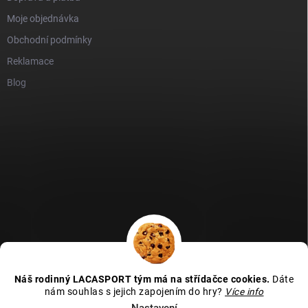
Moje objednávka
Obchodní podmínky
Reklamace
Blog
GDPR
Heureka recenze
Zboží recenze
Naše recenze
Náš rodinný LACASPORT tým má na střídačce cookies.
Dáte
Kamenná prodejna - MAPA
nám souhlas s jejich zapojením do hry?
Více info