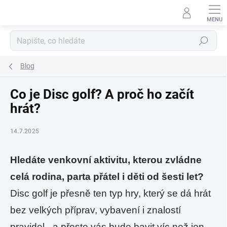
Přejít
na
obsah
Hledat
Blog
Co je Disc golf? A proč ho začít
hrát?
14.7.2025
Hledáte venkovní aktivitu, kterou zvládne
celá rodina, parta přátel i děti od šesti let?
Disc golf je přesně ten typ hry, který se dá hrát
bez velkých příprav, vybavení i znalostí
pravidel - a přesto vás bude bavit víc než jen