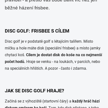
běžné házení frisbee.
DISC GOLF: FRISBEE S CÍLEM
Disc golf je v podstatě golf s létajícím talířem. Místo
míčku a hole máte disk (speciální frisbee) a místo jamky
chytací koš.
Cílem je dostat disk do koše na co nejmenší
počet hodů.
Hraje se venku - na loukách, v parcích, nebo
na speciálních hřištích. A pozor - často i zdarma.
JAK SE DISC GOLF HRAJE?
Začíná se z výhoziště (startovní čáry) a
každý hráč hází
diskem směrem ke koši
. Tam, kde disk přistane, z toho