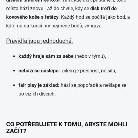
místa hází znovu - až do chvíle, kdy se
disk trefí do
kovového koše s řetězy
. Každý hod se počítá jako bod, a
kdo má na konci hry nejméně bodů, vyhrává.
Pravidla jsou jednoduchá:
každý hraje sám za sebe
(nebo v týmu),
nehází se naslepo
- cílem je přesnost, ne síla,
fair play je základ:
hází se popořadě a nešlape se
po cizích discích.
CO POTŘEBUJETE K TOMU, ABYSTE MOHLI
ZAČÍT?