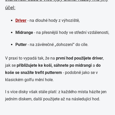
účel:
Driver
- na dlouhé hody z výhoziště,
Midrange
- na přesnější hody ve střední vzdálenosti,
Putter
- na závěrečné „dohození“ do cíle.
V praxi to vypadá tak, že na
první hod použijete driver
,
jak se
přibližujete ke koši, sáhnete po midrangi
a
do
koše se snažíte trefit putterem
- podobně jako se v
klasickém golfu mění hole.
I s více disky však stále platí: z každého místa házíte jen
jedním diskem, další použijete až na následující hod.