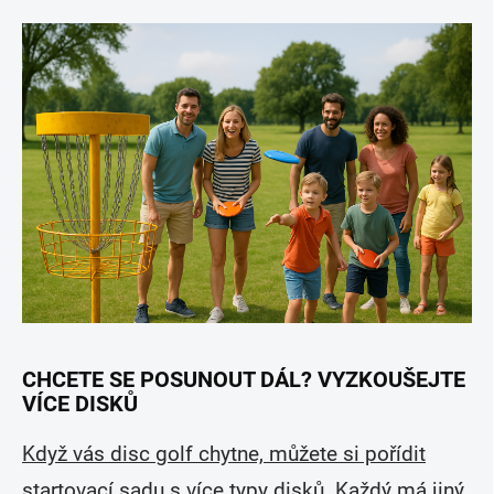
CHCETE SE POSUNOUT DÁL? VYZKOUŠEJTE
VÍCE DISKŮ
Když vás disc golf chytne, můžete si pořídit
startovací sadu s více typy disků. Každý má jiný