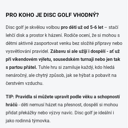
PRO KOHO JE DISC GOLF VHODNÝ?
Disc golf je skvělou volbou
pro děti už od 5-6 let
– stačí
lehčí disk a prostor k házení. Rodiče ocení, že si mohou s
dětmi aktivně zasportovat venku bez složité přípravy nebo
vysvětlování pravidel.
Zábavu si ale užijí i dospělí - ať už
při víkendovém výletu, sousedském turnaji nebo jen tak
s partou přátel.
Tuhle hru si zamiluje každý, kdo hledá
nenáročný, ale chytrý způsob, jak se hýbat a pobavit na
čerstvém vzduchu.
TIP:
Pravidla si můžete upravit podle věku a schopností
hráčů
- děti nemusí házet na přesnost, dospělí si mohou
přidat překážky nebo výzvy navíc. Disc golf je ideální i
jako rodinná týmovka.