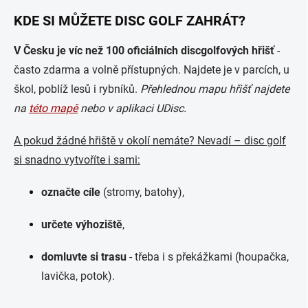
KDE SI MŮŽETE DISC GOLF ZAHRÁT?
V Česku je víc než 100 oficiálních discgolfových hřišť
-
často zdarma a volně přístupných. Najdete je v parcích, u
škol, poblíž lesů i rybníků.
Přehlednou mapu hřišť najdete
na
této mapě
nebo v aplikaci UDisc.
A pokud žádné hřiště v okolí nemáte? Nevadí – disc golf
si snadno vytvoříte i sami:
označte cíle
(stromy, batohy),
určete výhoziště
,
domluvte si trasu
- třeba i s překážkami (houpačka,
lavička, potok).